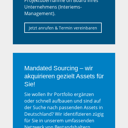
Projektübernahme on Board Ihres
Unternehmens (Interiems-
Management).
Jetzt anrufen & Termin vereinbaren
Mandated Sourcing – wir
akquirieren gezielt Assets für
Sie!
Sie wollen Ihr Portfolio ergänzen
oder schnell aufbauen und sind auf
der Suche nach passenden Assets in
Deutschland? Wir identifizieren zügig
für Sie in unserem umfassenden
Netzwerk von Bestandshaltern,